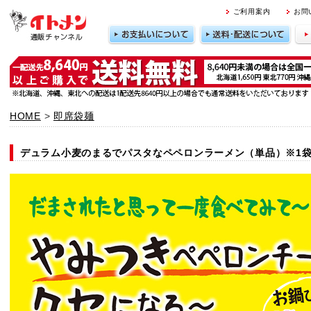
｜
ご利用案内
お問
HOME
>
即席袋麺
デュラム小麦のまるでパスタなペペロンラーメン（単品）※1