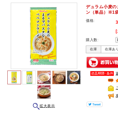
デュラム小麦の
ン（単品）※1
価格:
購入数:
在庫
在庫あ
拡大表示