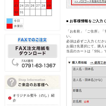
23
24
25
26
27
28
29
30
31
■ お客様情報をご入力
今日
休業日
「お名前」「ご住所」「
い。
必須は必ずご入力くださ
お届け先選択にて、購入
当店のカートは「SSL
オリジナル熨斗（のし）紹
介