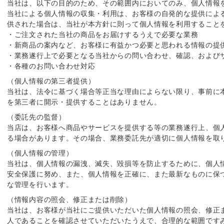
当社は、以下の目的のため、その範囲内においてのみ、個人情報
当社による個人情報の収集・利用は、お客様の自発的な提供によ
供された場合は、当社が本方針に則って個人情報を利用すること
・ご注文された当社の商品をお届けするうえで必要な業務
・新商品の案内など、お客様に有益かつ必要と思われる情報の提
・業務遂行上で必要となる当社からの問い合わせ、確認、および
・各種のお問い合わせ対応
（個人情報の第三者提供）
当社は、法令に基づく場合等正当な理由によらない限り、事前に
を第三者に開示・提供することはありません。
（委託先の監督）
当店は、お客様へ商品やサービスを提供する等の業務遂行上、個
る場合があります。その場合、業務委託先が適切に個人情報を取
（個人情報の管理）
当社は、個人情報の漏洩、滅失、毀損等を防止するために、個人
安全保護に努め、また、個人情報を正確に、また最新なものに保
な管理を行います。
（情報内容の照会、修正または削除）
当社は、お客様が当社にご提供いただいた個人情報の照会、修正
人であることを確認させていただいたうえで、合理的な範囲です