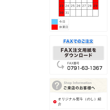
23
24
25
26
27
28
29
30
31
今日
休業日
オリジナル熨斗（のし）紹
介