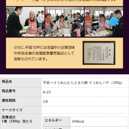
商品名
手延べそうめんむらさきの舞 そうめんバチ（200g）
商品番号
ts-23
賞味期限
1年
ケースサイズ
栄養成分
エネルギー
1食（100g）当たり
349kcal