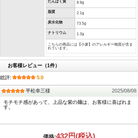
たんぱく質
8.9g
脂質
2.1g
炭水化物
73.5g
ナトリウム
1.3g
こちらの商品には【小麦】のアレルギー物質が含ま
れています。
お客様レビュー（1件）
総評:
5.0
平松幸三様
2025/08/08
モチモチ感があって、上品な紫の麺は、お客様に喜ばれま
す。
432円
(税込)
価格: