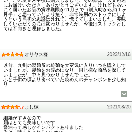
い、この度９月中頃に購入しました。その際は、大変迅速
にお届けいただき、ありがとうございます。けれどもあい
にく届いたお品の賞味期限が11月まで（購入時から約１ヶ
月半）と思っていたより短く、非常時用のストックにしよ
うという当初の思惑は外れて、慌ててしまいました。美味
しくいただくのには変わりませんが、今後はストックとし
ては不向きと理解しました。
オサヤス様
2023/12/16
以前、九州の製麺所の乾麺を大変気に入りいつも購入して
いましたが、製麺をお辞めになり、同じ様な商品を探して
いましたが、中々見つかりませんでした。
ふと子供の頃より食べていた袋めんのチャンポンを少し知
り
よし様
2021/08/20
細麺がすきなので
麺はとても美味しいです
醤油って感じがインパクトありました
みそ、味もあったらいいかも