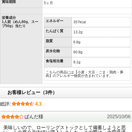
賞味期限
5ヶ月
栄養成分
エネルギー
1人前（めん80g、スー
357kcal
プ50g）当たり
たんぱく質
13.2g
脂質
6.8g
炭水化物
60.8g
食塩相当量
8.1g
こちらの商品には【小麦・大豆・ごま・鶏肉・豚
肉】のアレルギー物質が含まれています。
お客様レビュー（3件）
総評:
4.3
ぱんだ様
2025/10/06
美味しいので、ローリングストックとして備蓄しようと思