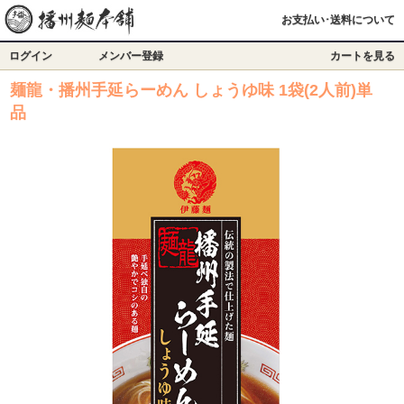
お支払い･送料について
ログイン
メンバー登録
カートを見る
麺龍・播州手延らーめん しょうゆ味 1袋(2人前)単
品