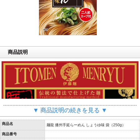
商品説明
▼ 商品説明の続きを見る ▼
商品名
麺龍 播州手延らーめん しょうゆ味 袋（250g）
商品番号