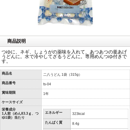
商品説明
つゆに、ネギ、しょうがの薬味を入れて、あつあつの釜あげ
うどんに。水で冷やしてざるうどんに。専用めんつゆ付きで
す。
商品名
二八うどん 1袋（315g）
商品番号
ts-04
賞味期限
1年
ケースサイズ
栄養成分
エネルギー
1人前（めん83.3ｇ、つ
323kcal
ゆ1袋）当たり
たんぱく質
8.4g