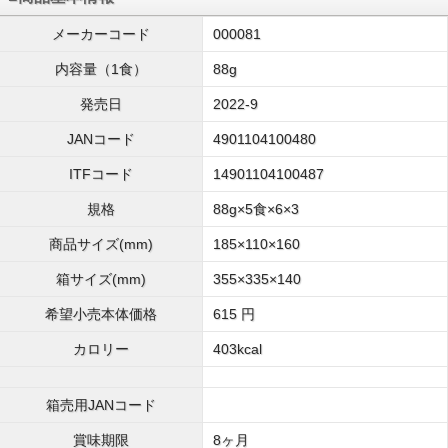
メーカーコード
000081
内容量（1食）
88g
発売日
2022-9
JANコード
4901104100480
ITFコード
14901104100487
規格
88g×5食×6×3
商品サイズ(mm)
185×110×160
箱サイズ(mm)
355×335×140
希望小売本体価格
615 円
カロリー
403kcal
箱売用JANコード
賞味期限
8ヶ月