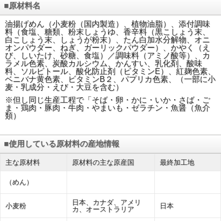
■原材料名
油揚げめん（小麦粉（国内製造）、植物油脂）、添付調味
料（食塩、糖類、粉末しょうゆ、香辛料（黒こしょう末、
白こしょう末、しょうが粉末）、たん白加水分解物、オニ
オンパウダー、ねぎ、ガーリックパウダー）、かやく（え
び、しいたけ、砂糖、食塩）／調味料（アミノ酸等）、カ
ラメル色素、炭酸カルシウム、かんすい、乳化剤、酸味
料、ソルビトール、酸化防止剤（ビタミンE）、紅麹色素、
ベニバナ黄色素、ビタミンB２、パプリカ色素、（一部に小
麦・乳成分・えび・大豆を含む）
※但し同じ生産工程で「そば・卵・かに・いか・さば・ご
ま・鶏肉・豚肉・牛肉・やまいも・ゼラチン・魚醤（魚介
類）
■使用している原材料の産地情報
主な原材料
原材料の主な原産国
最終加工地
（めん）
日本、カナダ、アメリ
小麦粉
日本
カ、オーストラリア