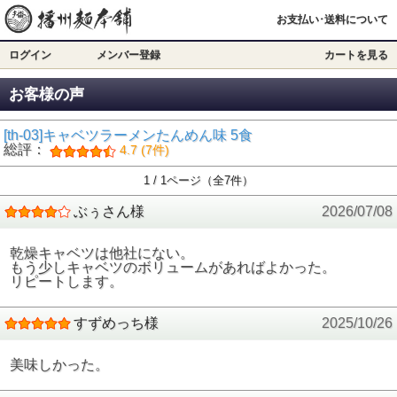
お支払い･送料について
ログイン
メンバー登録
カートを見る
お客様の声
[th-03]キャベツラーメンたんめん味 5食
総評：
4.7 (7件)
1 / 1ページ（全7件）
ぶぅさん様
2026/07/08
乾燥キャベツは他社にない。
もう少しキャベツのボリュームがあればよかった。
リピートします。
すずめっち様
2025/10/26
美味しかった。