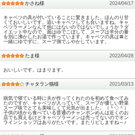
かさね様
2024/04/17
キャベツの具が付いていることに驚きました。ほんのり甘
くておいしいです。追いキャベツしても合いますね。キャ
ベツラーメンなんて他にはないのではないでしょうか？ダ
イエット中なので、面はゆでこぼして、スープは半分の量
を別に沸かしたお湯で作っています。キャベツの具は〓と
一緒にゆでずに、スープ側でふやかしています。
たま様
2022/04/28
おいしいです。はまります。
チャタラン猫様
2021/03/13
病気で寝ている時に夫が作ってくれたのを初めて食べてみ
たのですが、キャベツが入っていて、スープが優しい野菜
スープ味でとても美味しくて元気が出ました。（＾◇＾）
子供の頃から食べている普通のチャンポンめんは近くのお
店でも買えるけどキャベツラーメンは売ってないのでオン
ラインショップはありがたいです。またリピしますね～♪