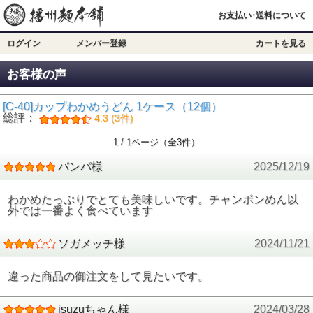
お支払い･送料について
ログイン
メンバー登録
カートを見る
お客様の声
[C-40]カップわかめうどん 1ケース（12個）
総評：
4.3 (3件)
1 / 1ページ（全3件）
パンパ様
2025/12/19
わかめたっぷりでとても美味しいです。チャンポンめん以
外では一番よく食べています
ソガメッチ様
2024/11/21
違った商品の御注文をして見たいです。
isuzuちゃん様
2024/03/28