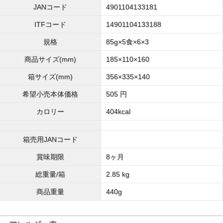
JANコード
4901104133181
ITFコード
14901104133188
規格
85g×5食×6×3
商品サイズ(mm)
185×110×160
箱サイズ(mm)
356×335×140
希望小売本体価格
505 円
カロリー
404kcal
箱売用JANコード
賞味期限
8ヶ月
総重量/箱
2.85 kg
商品重量
440g