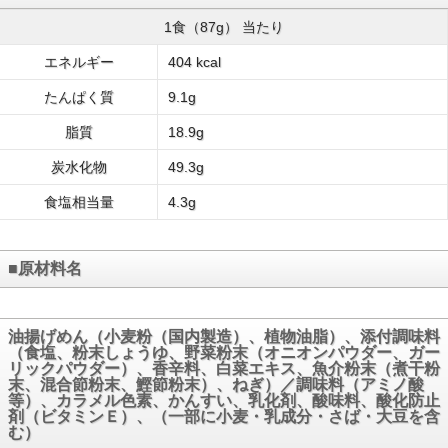
1食（87g） 当たり
エネルギー
404 kcal
たんぱく質
9.1g
脂質
18.9g
炭水化物
49.3g
食塩相当量
4.3g
■原材料名
油揚げめん（小麦粉（国内製造）、植物油脂）、添付調味料
（食塩、粉末しょうゆ、野菜粉末（オニオンパウダー、ガー
リックパウダー）、香辛料、白菜エキス、魚介粉末（煮干粉
末、混合節粉末、鰹節粉末）、ねぎ）／調味料（アミノ酸
等）、カラメル色素、かんすい、乳化剤、酸味料、酸化防止
剤（ビタミンＥ）、（一部に小麦・乳成分・さば・大豆を含
む）