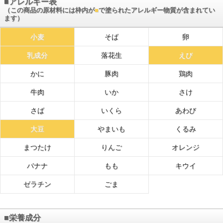
■アレルギー表
（この商品の原材料には枠内が
■
で塗られたアレルギー物質が含まれてい
ます）
小麦
そば
卵
乳成分
落花生
えび
かに
豚肉
鶏肉
牛肉
いか
さけ
さば
いくら
あわび
大豆
やまいも
くるみ
まつたけ
りんご
オレンジ
バナナ
もも
キウイ
ゼラチン
ごま
■栄養成分