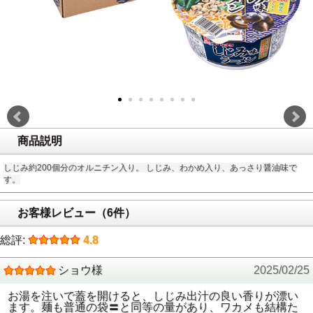
商品説明
しじみ約200個分のオルニチン入り。 しじみ、わかめ入り、あっさり醤油味で
す。
お客様レビュー（6件）
総評:
4.8
ショウ様
2025/02/25
お湯を注いで蓋を開けると、しじみ出汁の良い香りが漂い
ます。麺も普通の袋〓と同等の量があり、ワカメも結構た