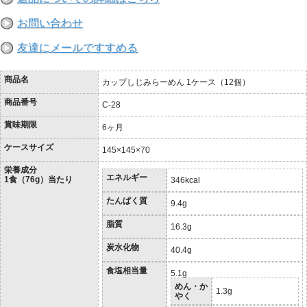
お問い合わせ
友達にメールですすめる
商品名
カップしじみらーめん 1ケース（12個）
商品番号
C-28
賞味期限
6ヶ月
ケースサイズ
145×145×70
栄養成分
エネルギー
1食（76g）当たり
346kcal
たんぱく質
9.4g
脂質
16.3g
炭水化物
40.4g
食塩相当量
5.1g
めん・か
1.3g
やく